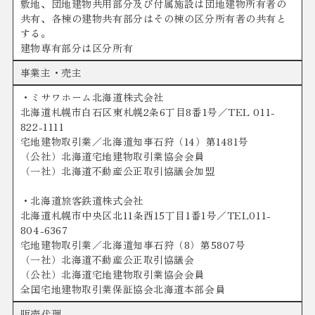
敷地、団地建物共用部分及び付属施設は団地建物所有者の
共有、各棟の建物共有部分はその棟の区分所有者の共有と
する。
建物専有部分は区分所有
事業主・売主
・ミサワホーム北海道株式会社
北海道札幌市白石区東札幌2条6丁目8番1号／TEL 011-
822-1111
宅地建物取引業／北海道知事石狩（14）第1481号
（公社）北海道宅地建物取引業協会会員
（一社）北海道不動産公正取引協議会加盟
・北海道旅客鉄道株式会社
北海道札幌市中央区北11条西15丁目1番1号／TEL011-
804-6367
宅地建物取引業／北海道知事石狩（8）第5807号
（一社）北海道不動産公正取引協議会
（公社）北海道宅地建物取引業協会会員
全国宅地建物取引業保証協会北海道本部会員
販売代理